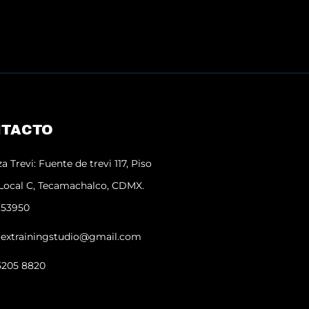
TACTO
za Trevi: Fuente de trevi 117, Piso
 Local C, Tecamachalco, CDMX.
 53950
lextrainingstudio@gmail.com
5205 8820