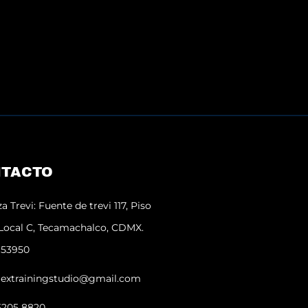
TACTO
za Trevi: Fuente de trevi 117, Piso
 Local C, Tecamachalco, CDMX.
 53950
lextrainingstudio@gmail.com
5205 8820